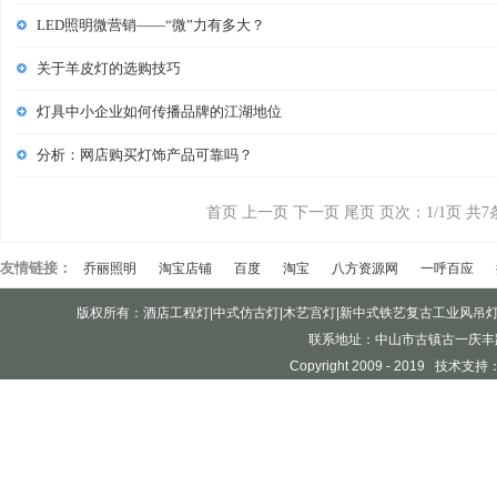
LED照明微营销——“微”力有多大？
关于羊皮灯的选购技巧
灯具中小企业如何传播品牌的江湖地位
分析：网店购买灯饰产品可靠吗？
首页 上一页 下一页 尾页 页次：1/1页 共7
友情链接：
乔丽照明
淘宝店铺
百度
淘宝
八方资源网
一呼百应
版权所有：酒店工程灯|中式仿古灯|木艺宫灯|新中式铁艺复古工业风吊
联系地址：中山市古镇古一庆丰
Copyright 2009 - 2019 技术支持