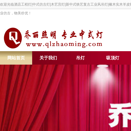
欢迎光临酒店工程灯|中式仿古灯|木艺宫灯|新中式铁艺复古工业风吊灯|橡木实木羊
业仿古，物美价优！
网站首页
关于我们
吊灯
吸顶灯