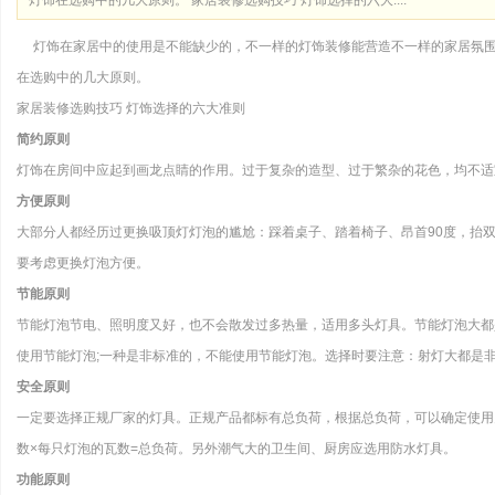
灯饰在选购中的几大原则。 家居装修选购技巧 灯饰选择的六大....
灯饰在家居中的使用是不能缺少的，不一样的灯饰装修能营造不一样的家居氛围
在选购中的几大原则。
家居装修选购技巧 灯饰选择的六大准则
简约原则
灯饰在房间中应起到画龙点睛的作用。过于复杂的造型、过于繁杂的花色，均不适
方便原则
大部分人都经历过更换吸顶灯灯泡的尴尬：踩着桌子、踏着椅子、昂首90度，抬双
要考虑更换灯泡方便。
节能原则
节能灯泡节电、照明度又好，也不会散发过多热量，适用多头灯具。节能灯泡大都
使用节能灯泡;一种是非标准的，不能使用节能灯泡。选择时要注意：射灯大都是
安全原则
一定要选择正规厂家的灯具。正规产品都标有总负荷，根据总负荷，可以确定使用
数×每只灯泡的瓦数=总负荷。另外潮气大的卫生间、厨房应选用防水灯具。
功能原则