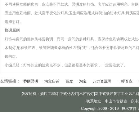
不同使用功能的房间，应安装不同款式、照明度的灯饰。客厅应该选用明亮、富丽
应选用色彩艳丽、款式富于变化的灯具;卫生间应选用式样简洁的防水灯具;厨房应
选择射灯。
协调原则
灯饰与房间的整体风格要协调，而同一房间的多种灯具，应保持色彩协调或款式协
木制灯;配有铁艺表、铁管玻璃餐桌椅的长方形门厅，适合装长方形铁管材质的吊
饰的灯。
小编总结：灯饰的选购注意点不少，但是都是基本的要求，一定要注意了。
友情链接：
乔丽照明
淘宝店铺
百度
淘宝
八方资源网
一呼百应
版权所有：酒店工程灯|中式仿古灯|木艺宫灯|新中式铁艺复古工业风吊
联系地址：中山市古镇古一庆丰
Copyright 2009 - 2019 技术支持