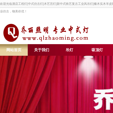
欢迎光临酒店工程灯|中式仿古灯|木艺宫灯|新中式铁艺复古工业风吊灯|橡木实木羊
业仿古，物美价优！
网站首页
关于我们
吊灯
吸顶灯