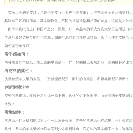
于其制造工艺相对简单，基本同质化，不同的只是造型和品牌的差异，....
市场上卖的羊皮灯，均是仿羊皮（行业称为羊皮纸），也在高分子聚合物材料上
其制造工艺相对简单，基本同质化，不同的只是造型和品牌的差异，这也是为款式
由于羊皮纸有进口和国产之分，因此，好一点品牌的羊皮灯具大部分选用进口羊
羊皮灯最好选用节能灯作光源，如果灯泡的表面热度比较高，长了会使羊皮纸老化
如何鉴别羊皮灯
看手感如何：
两种质量的羊皮纸，摸上去的手感是不一样，好的摸上去顺滑些，差的摸起来比较
看材料的柔性：
质量差些羊皮纸的很脆，一掰就能断裂开，而好的有柔性，不容易撕裂和折断；
判断耐擦洗性
差些的羊皮纸，覆膜轻易地揭开撕下来，这样的灯不耐擦洗。而好些的羊皮纸覆膜
水洗；
看燃烧性：
羊皮纸用打火机都能点着，但一旦离开火源，差些的羊皮纸仍在燃烧，并且会冒黑
此外，差些的羊皮纸燃烧后会闻到少许塑料味道，而好些的基本闻不出来，这体现