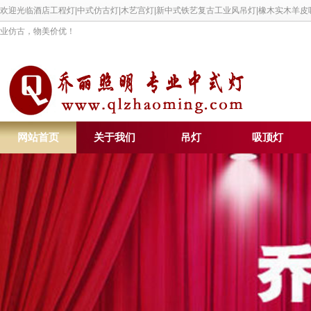
欢迎光临酒店工程灯|中式仿古灯|木艺宫灯|新中式铁艺复古工业风吊灯|橡木实木羊
业仿古，物美价优！
网站首页
关于我们
吊灯
吸顶灯