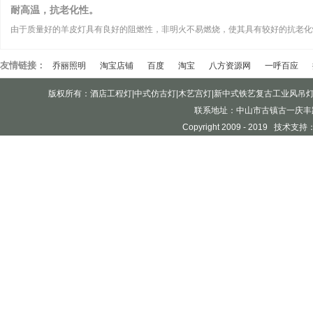
耐高温，抗老化性。
由于质量好的羊皮灯具有良好的阻燃性，非明火不易燃烧，使其具有较好的抗老化
友情链接：
乔丽照明
淘宝店铺
百度
淘宝
八方资源网
一呼百应
版权所有：酒店工程灯|中式仿古灯|木艺宫灯|新中式铁艺复古工业风吊
联系地址：中山市古镇古一庆丰
Copyright 2009 - 2019 技术支持