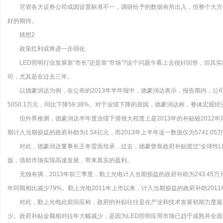
尽管各大证券公司或因设置标准不一，调研给予的数据有所出入，但整个大方向的
好的期待。
猜想2
政策红利或将进一步弱化
LED照明行业发展靠“市长”还是靠“市场”?这个问题乍看上去很好回答，但其
司，尤其是在过去三年。
以德豪润达为例，在公布的2013年半年报中，德豪润达表示，报告期内，公司实现营
5050.1万元，同比下降59.38%。对于业绩下降的原因，德豪润达称，整体宏
但外界推测，德豪润达半年度业绩下滑很大程度上是2013年的补贴较2012年
期计入当期损益的政府补助为1.54亿元，而2013年上半年这一数据仅为5741.0
对此，德豪润达董事长王冬雷面坦承，过去，德豪曾靠政府补贴渡过“全球性LE
饭，借助市场实现高速发展，带来真实的盈利。
无独有偶，2013年前三季度，勤上光电计入当期损益的政府补助为243.45万元，而2
年同期相比减少79%。勤上光电2011年上市以来，计入当期损益的政府补助2011年
对此，勤上光电此前回应称，政府的补贴往往是在产业和技术发展初期力度最
少。政府补贴金额相对往年大幅减少，是因为LED照明应用市场已趋于成熟并全