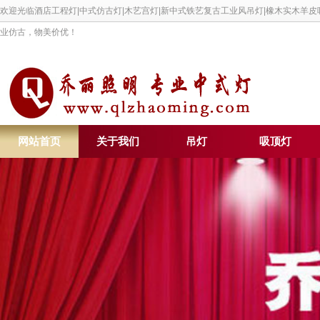
欢迎光临酒店工程灯|中式仿古灯|木艺宫灯|新中式铁艺复古工业风吊灯|橡木实木羊
业仿古，物美价优！
网站首页
关于我们
吊灯
吸顶灯