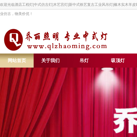
欢迎光临酒店工程灯|中式仿古灯|木艺宫灯|新中式铁艺复古工业风吊灯|橡木实木羊
业仿古，物美价优！
网站首页
关于我们
吊灯
吸顶灯