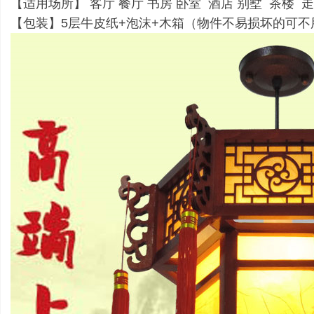
【适用场所】 客厅 餐厅 书房 卧室 酒店 别墅 茶楼 
【包装】5层牛皮纸+泡沫+木箱（物件不易损坏的可不