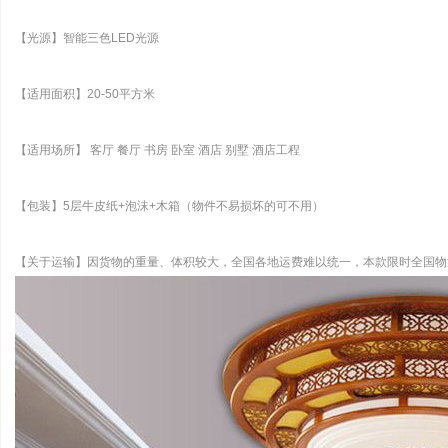
【光源】智能三色LED光源
【适用面积】20-50平方米
【适用场所】 客厅 餐厅 书房 卧室 酒店 别墅 酒店工程
【包装】5层牛皮纸+泡沫+木箱（物件不易损坏的可不用）
【关于运输】因货物的重量、体积较大，全国各地运费难以统一，本款限时全国物