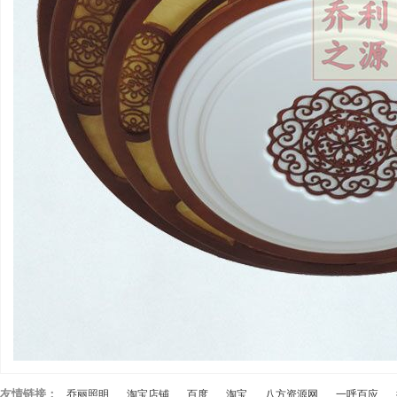
友情链接：
乔丽照明
淘宝店铺
百度
淘宝
八方资源网
一呼百应