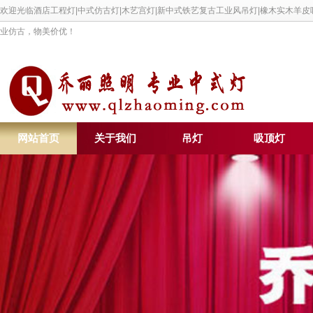
欢迎光临酒店工程灯|中式仿古灯|木艺宫灯|新中式铁艺复古工业风吊灯|橡木实木羊
业仿古，物美价优！
网站首页
关于我们
吊灯
吸顶灯