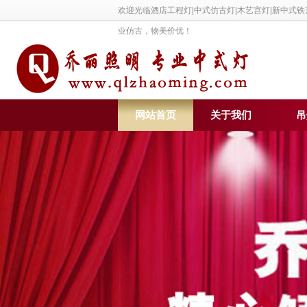
欢迎光临酒店工程灯|中式仿古灯|木艺宫灯|新中式
业仿古，物美价优！
网站首页
关于我们
吊