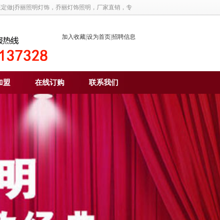
笼定做|乔丽照明灯饰，乔丽灯饰照明，厂家直销，专
加入收藏
|
设为首页
|
招聘信息
加盟
在线订购
联系我们