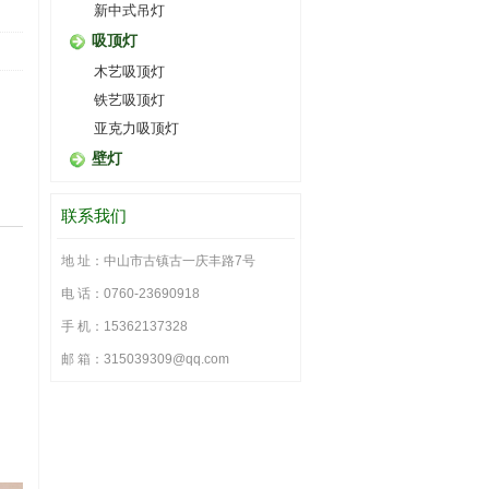
新中式吊灯
吸顶灯
木艺吸顶灯
铁艺吸顶灯
亚克力吸顶灯
壁灯
联系我们
地 址：中山市古镇古一庆丰路7号
电 话：0760-23690918
手 机：15362137328
邮 箱：315039309@qq.com