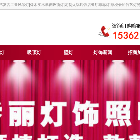
铁艺复古工业风吊灯|橡木实木羊皮吸顶灯|定制火锅店饭店餐厅非标灯|茶楼会所竹艺灯
灯
吸顶灯
壁灯
灯饰新闻
招商